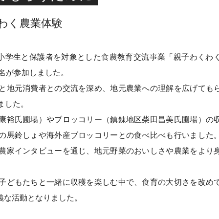
わく農業体験
小学生と保護者を対象とした食農教育交流事業「親子わくわ
7名が参加しました。
と地元消費者との交流を深め、地元農業への理解を広げても
ました。
康裕氏圃場）やブロッコリー（鎮錬地区柴田昌美氏圃場）の
の馬鈴しょや海外産ブロッコリーとの食べ比べも行いました
農家インタビューを通じ、地元野菜のおいしさや農業をより
子どもたちと一緒に収穫を楽しむ中で、食育の大切さを改め
義な活動となりました。