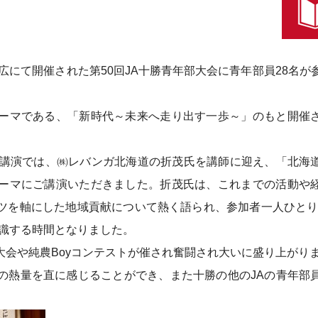
広にて開催された第50回JA十勝青年部大会に青年部員28名が
ーマである、「新時代～未来へ走り出す一歩～」のもと開催
講演では、㈱レバンガ北海道の折茂氏を講師に迎え、「北海
ーマにご講演いただきました。折茂氏は、これまでの活動や
ツを軸にした地域貢献について熱く語られ、参加者一人ひとり
認識する時間となりました。
会や純農Boyコンテストが催され奮闘され大いに盛り上がり
の熱量を直に感じることができ、また十勝の他のJAの青年部