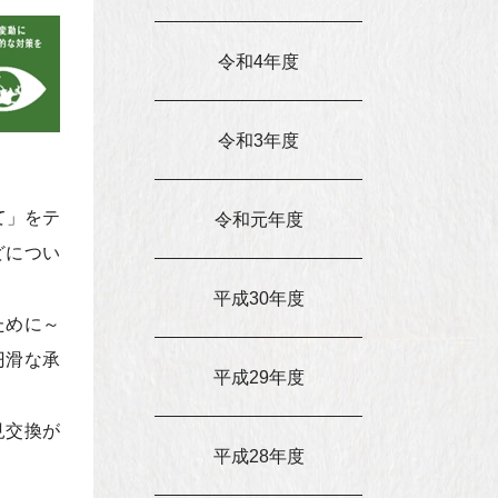
令和4年度
令和3年度
て」をテ
令和元年度
どについ
平成30年度
のために～
円滑な承
平成29年度
見交換が
平成28年度