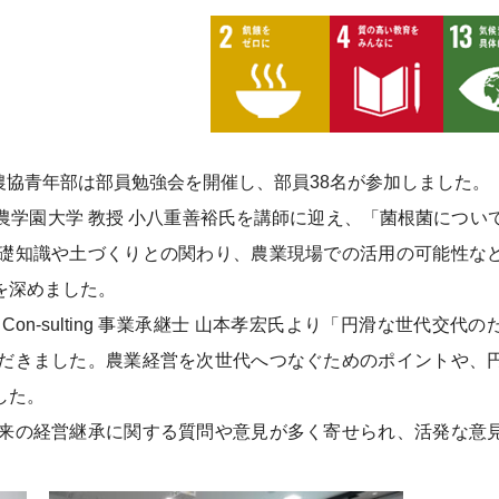
農協青年部は部員勉強会を開催し、部員38名が参加しました。
農学園大学 教授 小八重善裕氏を講師に迎え、「菌根菌につい
礎知識や土づくりとの関わり、農業現場での活用の可能性な
を深めました。
 Con-sulting 事業承継士 山本孝宏氏より「円滑な世代交代
だきました。農業経営を次世代へつなぐためのポイントや、
した。
来の経営継承に関する質問や意見が多く寄せられ、活発な意