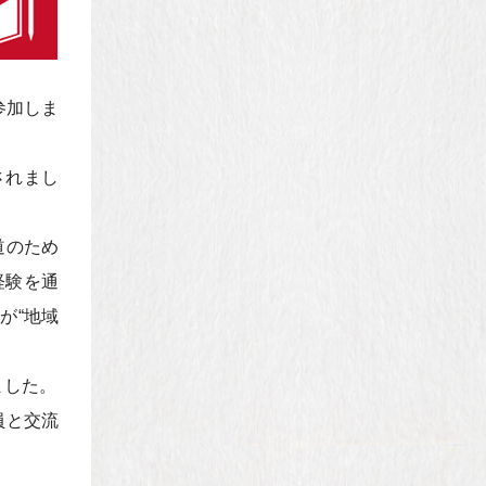
参加しま
されまし
道のため
経験を通
が“地域
ました。
員と交流