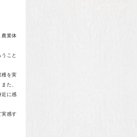
く農業体
らうこと
収穫を実
。また、
身近に感
て実感す