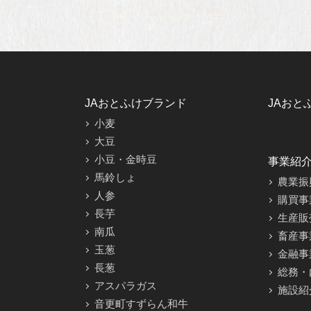
JAおとふけブランド
JAおと
小麦
大豆
小豆・金時豆
事業紹
馬鈴しょ
農業振
人参
購買事
長芋
生産販
南瓜
畜産事
玉葱
金融事
長葱
総務・
アスパラガス
施設紹
音更町すずらん和牛