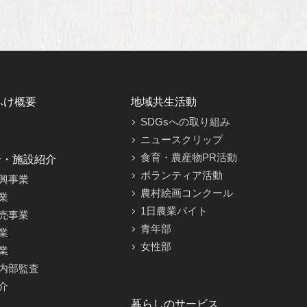
ふけ概要
地域共生活動
SDGsへの取り組み
ニュースクリップ
食育・農産物PR活動
介・施設紹介
ボランティア活動
興事業
農村絵画コンクール
業
1日農業バイト
売事業
青年部
業
女性部
業
内部監査
介
暮らしのサービス