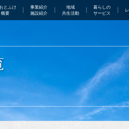
Aおとふけ
事業紹介
地域
暮らしの
概要
施設紹介
共生活動
サービス
覧