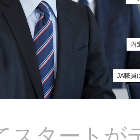
内
JA職
てスタートが