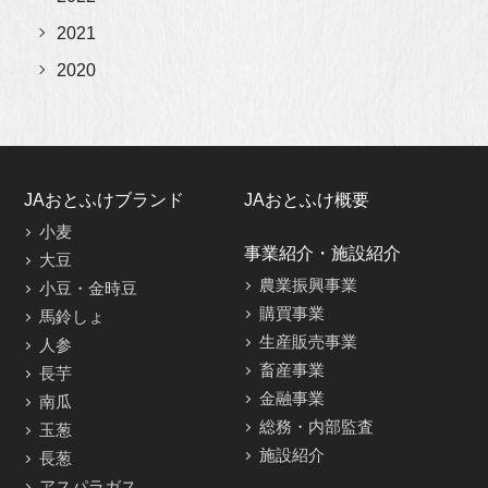
2021
2020
JAおとふけブランド
JAおとふけ概要
小麦
事業紹介・施設紹介
大豆
農業振興事業
小豆・金時豆
購買事業
馬鈴しょ
生産販売事業
人参
畜産事業
長芋
金融事業
南瓜
総務・内部監査
玉葱
施設紹介
長葱
アスパラガス