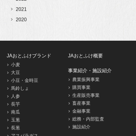
2021
2020
JAおとふけブランド
JAおとふけ概要
小麦
事業紹介・施設紹介
大豆
農業振興事業
小豆・金時豆
購買事業
馬鈴しょ
生産販売事業
人参
畜産事業
長芋
金融事業
南瓜
総務・内部監査
玉葱
施設紹介
長葱
アスパラガス