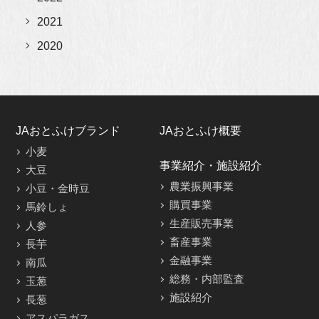
2021
2020
JAおとふけブランド
JAおとふけ概要
小麦
事業紹介・施設紹介
大豆
農業振興事業
小豆・金時豆
購買事業
馬鈴しょ
生産販売事業
人参
畜産事業
長芋
金融事業
南瓜
総務・内部監査
玉葱
施設紹介
長葱
アスパラガス