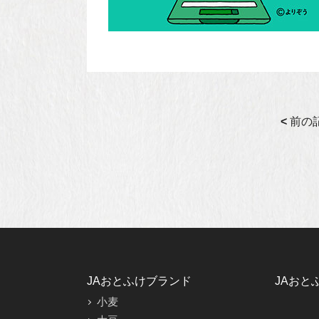
<
前の
JAおとふけブランド
JAおと
小麦