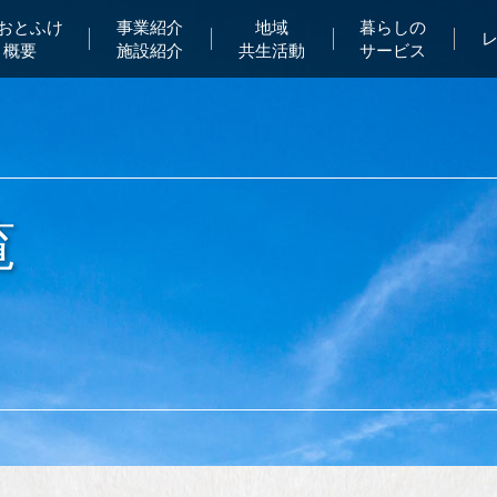
Aおとふけ
事業紹介
地域
暮らしの
概要
施設紹介
共生活動
サービス
覧