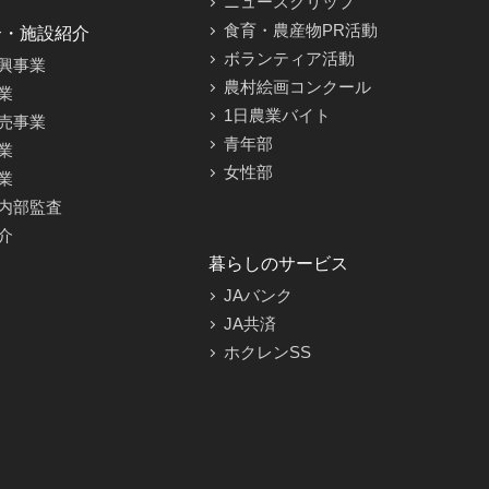
ニュースクリップ
食育・農産物PR活動
介・施設紹介
ボランティア活動
興事業
農村絵画コンクール
業
1日農業バイト
売事業
青年部
業
女性部
業
内部監査
介
暮らしのサービス
JAバンク
JA共済
ホクレンSS