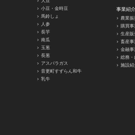
大豆
小豆・金時豆
事業紹
馬鈴しょ
農業振
人参
購買事
長芋
生産販
南瓜
畜産事
玉葱
金融事
長葱
総務・
アスパラガス
施設紹
音更町すずらん和牛
乳牛