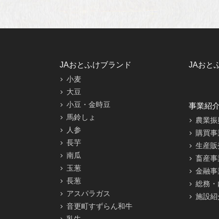
JAおとふけブランド
JAおと
小麦
大豆
小豆・金時豆
事業紹
馬鈴しょ
農業振
人参
購買事
長芋
生産販
南瓜
畜産事
玉葱
金融事
長葱
総務・
アスパラガス
施設紹
音更町すずらん和牛
乳牛