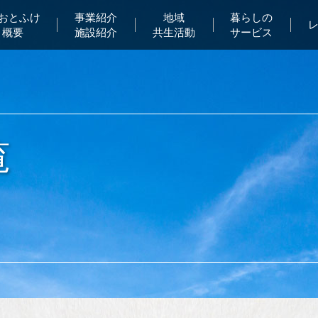
Aおとふけ
事業紹介
地域
暮らしの
概要
施設紹介
共生活動
サービス
覧