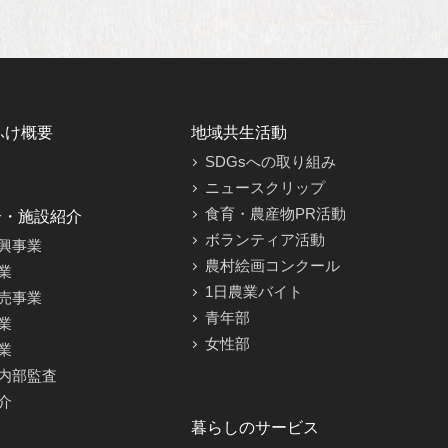
ふけ概要
地域共生活動
SDGsへの取り組み
ニュースクリップ
食育・農産物PR活動
介・施設紹介
ボランティア活動
興事業
農村絵画コンクール
業
1日農業バイト
売事業
青年部
業
女性部
業
内部監査
介
暮らしのサービス