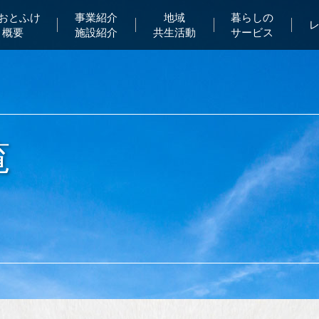
Aおとふけ
事業紹介
地域
暮らしの
概要
施設紹介
共生活動
サービス
覧