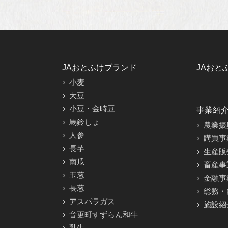
JAおとふけブランド
JAおと
小麦
大豆
小豆・金時豆
事業紹
馬鈴しょ
農業振
人参
購買事
長芋
生産販
南瓜
畜産事
玉葱
金融事
長葱
総務・
アスパラガス
施設紹
音更町すずらん和牛
乳牛