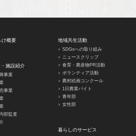
ふけ概要
地域共生活動
SDGsへの取り組み
ニュースクリップ
食育・農産物PR活動
介・施設紹介
ボランティア活動
興事業
農村絵画コンクール
業
1日農業バイト
売事業
青年部
業
女性部
業
内部監査
介
暮らしのサービス