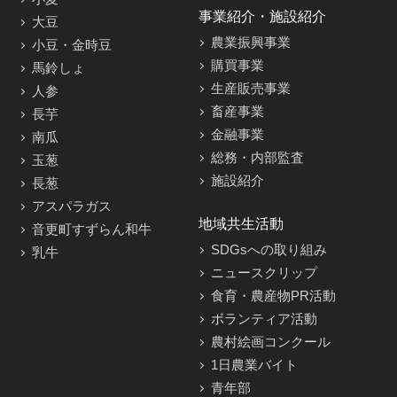
事業紹介・施設紹介
大豆
農業振興事業
小豆・金時豆
購買事業
馬鈴しょ
生産販売事業
人参
畜産事業
長芋
金融事業
南瓜
総務・内部監査
玉葱
施設紹介
長葱
アスパラガス
地域共生活動
音更町すずらん和牛
SDGsへの取り組み
乳牛
ニュースクリップ
食育・農産物PR活動
ボランティア活動
農村絵画コンクール
1日農業バイト
青年部