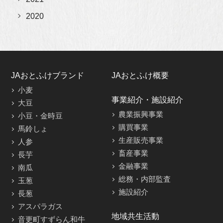
2020
JAおとふけブランド
JAおとふけ概要
小麦
事業紹介・施設紹介
大豆
農業振興事業
小豆・金時豆
購買事業
馬鈴しょ
生産販売事業
人参
畜産事業
長芋
金融事業
南瓜
総務・内部監査
玉葱
施設紹介
長葱
アスパラガス
地域共生活動
音更町すずらん和牛