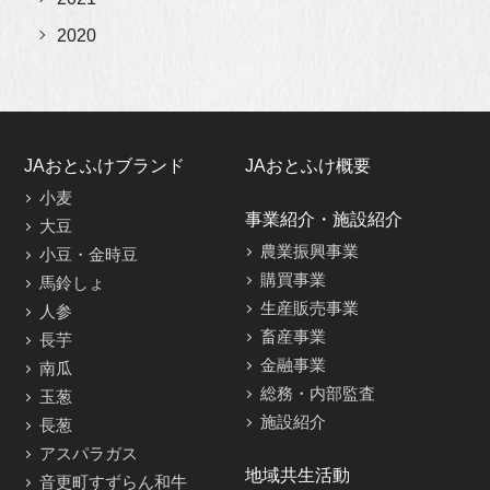
2020
JAおとふけブランド
JAおとふけ概要
小麦
事業紹介・施設紹介
大豆
農業振興事業
小豆・金時豆
購買事業
馬鈴しょ
生産販売事業
人参
畜産事業
長芋
金融事業
南瓜
総務・内部監査
玉葱
施設紹介
長葱
アスパラガス
地域共生活動
音更町すずらん和牛