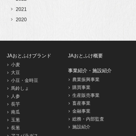
2021
2020
JAおとふけブランド
JAおとふけ概要
小麦
事業紹介・施設紹介
大豆
農業振興事業
小豆・金時豆
購買事業
馬鈴しょ
生産販売事業
人参
畜産事業
長芋
金融事業
南瓜
総務・内部監査
玉葱
施設紹介
長葱
アスパラガス