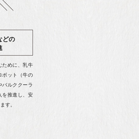
などの
進
むために、乳牛
ロボット（牛の
やバルククーラ
入を推進し、安
います。