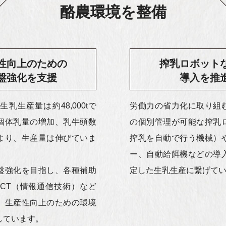
酪農環境を整備
性向上のための
搾乳ロボット
盤強化を支援
導入を推
生乳生産量は約48,000tで
労働力の省力化に取り組
個体乳量の増加、乳牛頭数
の個別管理が可能な搾乳
より、生産量は伸びていま
搾乳を自動で行う機械）
ー、自動給餌機などの導
盤強化を目指し、各種補助
定した生乳生産に繋げて
ICT（情報通信技術）など
、生産性向上のための環境
しています。