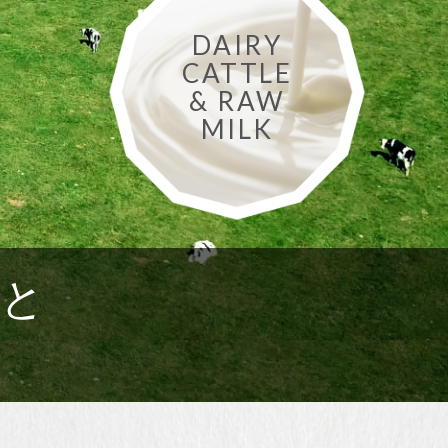
DAIRY
CATTLE
& RAW
MILK
ッと