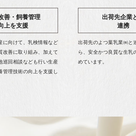
改善・飼養管理
出荷先企業
向上を支援
連携
産に向けて、乳検情報など
出荷先のよつ葉乳業㈱と
質改善に取り組み、加えて
ら、安全かつ良質な生乳
地巡回相談なども行い生産
めています。
養管理技術の向上を支援し