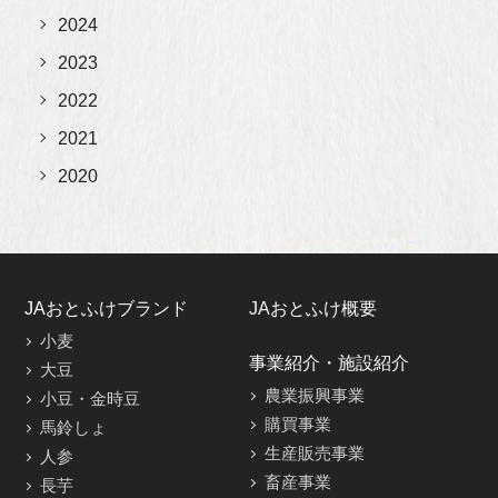
2024
2023
2022
2021
2020
JAおとふけブランド
JAおとふけ概要
小麦
事業紹介・施設紹介
大豆
農業振興事業
小豆・金時豆
購買事業
馬鈴しょ
生産販売事業
人参
畜産事業
長芋