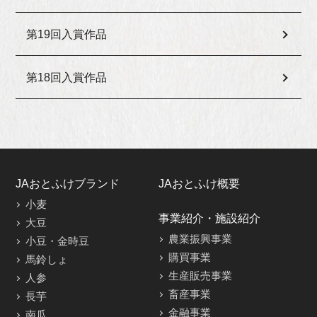
第19回入賞作品
第18回入賞作品
JAおとふけブランド
JAおとふけ概要
小麦
事業紹介・施設紹介
大豆
農業振興事業
小豆・金時豆
購買事業
馬鈴しょ
生産販売事業
人参
畜産事業
長芋
金融事業
南瓜