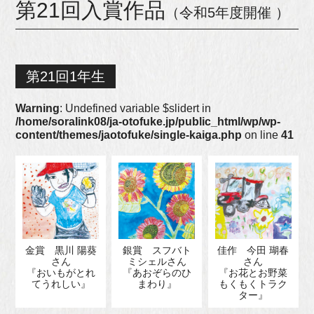
第21回入賞作品
（令和5年度開催 ）
第21回1年生
Warning
: Undefined variable $slidert in
/home/soralink08/ja-otofuke.jp/public_html/wp/wp-
content/themes/jaotofuke/single-kaiga.php
on line
41
金賞 黒川 陽葵
銀賞 スフバト
佳作 今田 瑚春
さん
ミシェルさん
さん
『おいもがとれ
『あおぞらのひ
『お花とお野菜
てうれしい』
まわり』
もくもくトラク
ター』