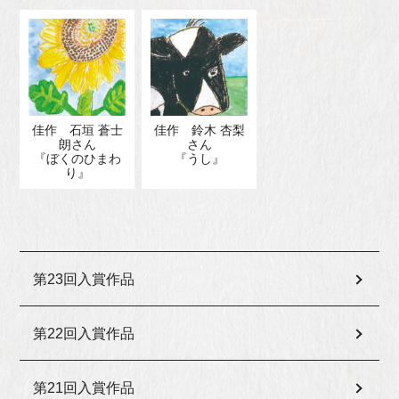
佳作 石垣 蒼士
佳作 鈴木 杏梨
朗さん
さん
『ぼくのひまわ
『うし』
り』
第23回入賞作品
第22回入賞作品
第21回入賞作品