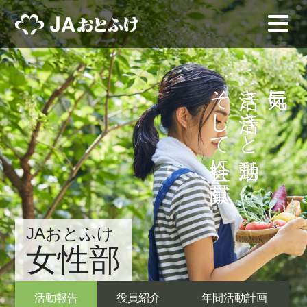
そして社会に貢献
活き活きと活動
元気に
JAおとふけ
女性部
活動報告
役員紹介
年間活動計画