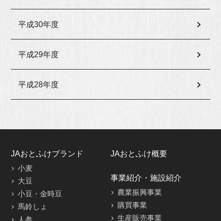
平成30年度
平成29年度
平成28年度
JAおとふけブランド
JAおとふけ概要
小麦
事業紹介・施設紹介
大豆
農業振興事業
小豆・金時豆
購買事業
馬鈴しょ
生産販売事業
人参