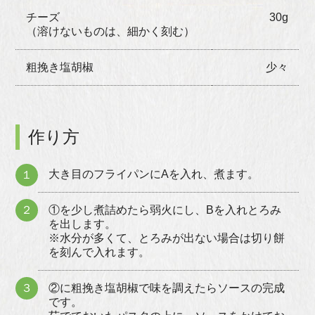
チーズ
30g
（溶けないものは、細かく刻む）
粗挽き塩胡椒
少々
作り方
大き目のフライパンにAを入れ、煮ます。
１
２
①を少し煮詰めたら弱火にし、Bを入れとろみ
を出します。
※水分が多くて、とろみが出ない場合は切り餅
を刻んで入れます。
３
②に粗挽き塩胡椒で味を調えたらソースの完成
です。