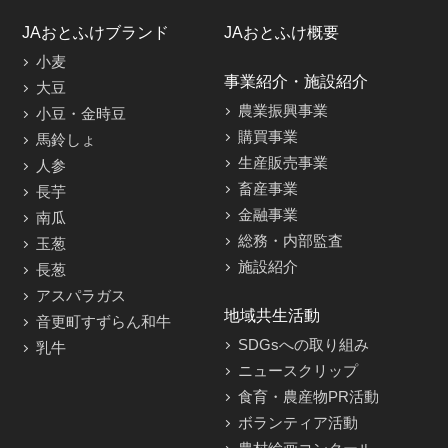
JAおとふけブランド
JAおとふけ概要
小麦
事業紹介・施設紹介
大豆
農業振興事業
小豆・金時豆
購買事業
馬鈴しょ
生産販売事業
人参
畜産事業
長芋
金融事業
南瓜
総務・内部監査
玉葱
施設紹介
長葱
アスパラガス
地域共生活動
音更町すずらん和牛
SDGsへの取り組み
乳牛
ニュースクリップ
食育・農産物PR活動
ボランティア活動