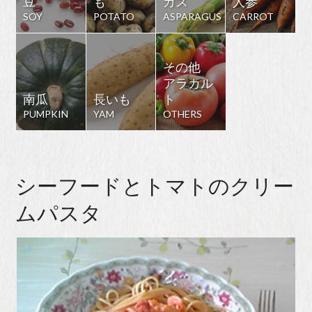
豆
も
ガス
人参
SOY
POTATO
ASPARAGUS
CARROT
その他
アラカル
南瓜
長いも
ト
PUMPKIN
YAM
OTHERS
シーフードとトマトのクリー
ムパスタ