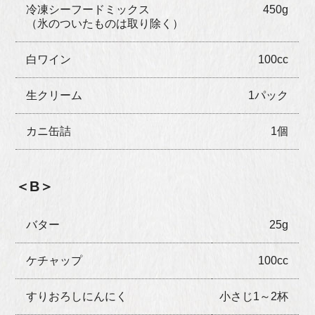
冷凍シーフードミックス
450g
（氷のついたものは取り除く）
白ワイン
100cc
生クリーム
1パック
カニ缶詰
1個
＜B＞
バター
25g
ケチャップ
100cc
すりおろしにんにく
小さじ1～2杯