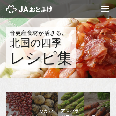
音更産食材が活きる。
北国の四季
レシピ集
じゃがい
アスパラ