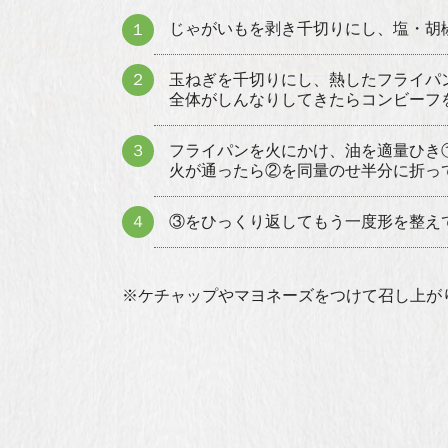
じゃがいもを剥き千切りにし、塩・胡
１
２
玉ねぎを千切りにし、熱したフライパ
全体がしんなりしてきたらコンビーフ
３
フライパンを火にかけ、油を適量ひき
火が通ったら②を同量のせ半分に折っ
４
③をひっくり返してもう一度形を整え
※ケチャップやマヨネーズをつけて召し上が