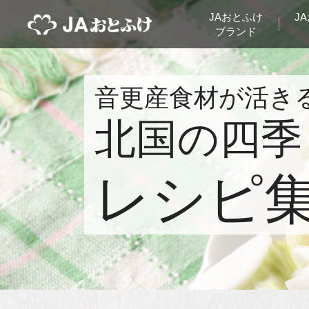
JAおとふけ
J
ブランド
音更産食材が活き
北国の四季
レシピ