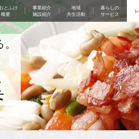
Aおとふけ
事業紹介
地域
暮らしの
概要
施設紹介
共生活動
サービス
る。
集