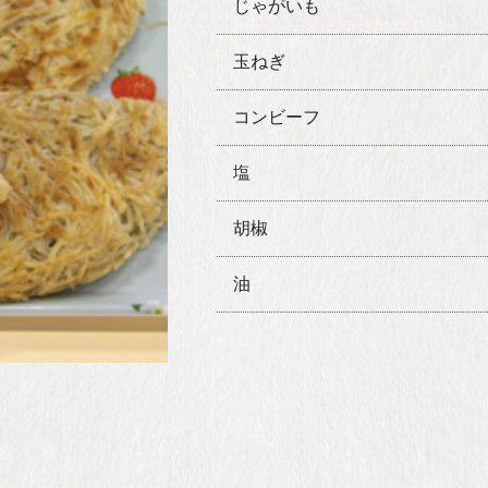
じゃがいも
玉ねぎ
コンビーフ
塩
胡椒
油