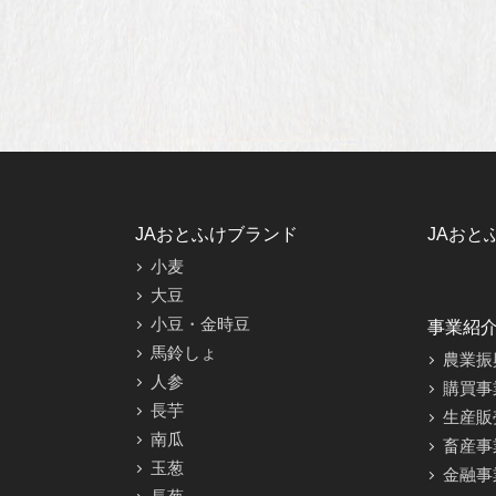
JAおとふけブランド
JAおと
小麦
大豆
小豆・金時豆
事業紹
馬鈴しょ
農業振
人参
購買事
長芋
生産販
南瓜
畜産事
玉葱
金融事