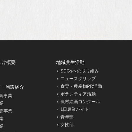
ふけ概要
地域共生活動
SDGsへの取り組み
ニュースクリップ
食育・農産物PR活動
介・施設紹介
ボランティア活動
興事業
農村絵画コンクール
業
1日農業バイト
売事業
青年部
業
女性部
業