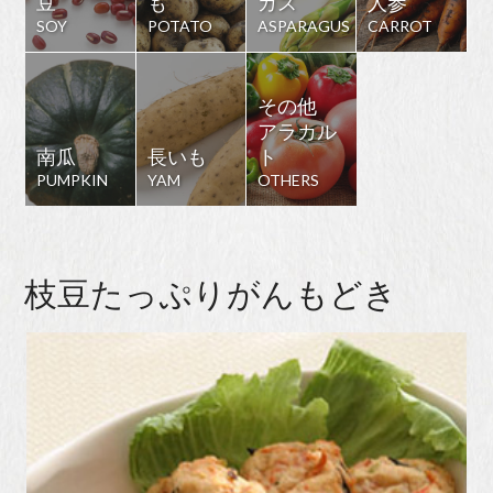
豆
も
ガス
人参
SOY
POTATO
ASPARAGUS
CARROT
その他
アラカル
南瓜
長いも
ト
PUMPKIN
YAM
OTHERS
枝豆たっぷりがんもどき