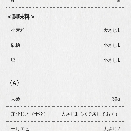
＜調味料＞
小麦粉
大さじ1
砂糖
小さじ1
塩
小さじ1
〈A〉
人参
30g
芽ひじき（干物）
大さじ1（水で戻しておく）
干しエビ
大さじ2