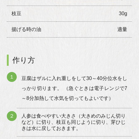
枝豆
30g
揚げる時の油
適量
作り方
１
豆腐はザルに入れ重しをして30～40分位水をし
っかり切ります。 （急ぐときは電子レンジで7
～8分加熱して水気を切ってもよいです）
２
人参は食べやすい大きさ（大きめのみじん切り
など）に切り、枝豆も同じように切り、芽ひじ
きは水に戻しておきます。