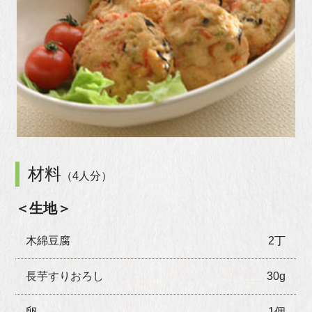
材料
（4人分）
＜生地＞
木綿豆腐
2丁
長芋すりおろし
30g
卵
1個