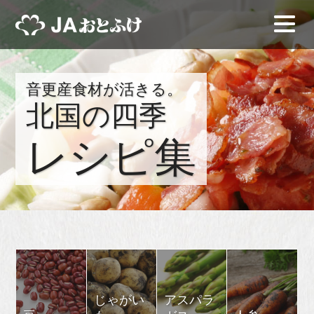
音更産食材が活きる。
北国の四季
レシピ集
じゃがい
アスパラ