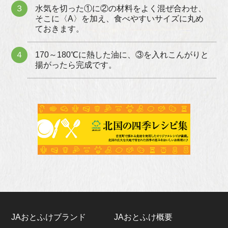
３
水気を切った①に②の材料をよく混ぜ合わせ、
そこに〈A〉を加え、食べやすいサイズに丸め
ておきます。
４
170～180℃に熱した油に、③を入れこんがりと
揚がったら完成です。
JAおとふけブランド
JAおとふけ概要