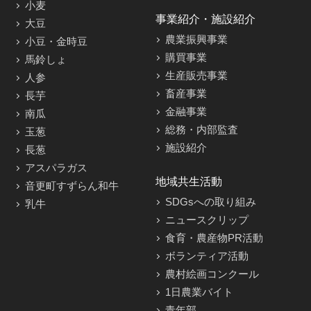
小麦
事業紹介・施設紹介
大豆
農業振興事業
小豆・金時豆
購買事業
馬鈴しょ
生産販売事業
人参
畜産事業
長芋
金融事業
南瓜
総務・内部監査
玉葱
施設紹介
長葱
アスパラガス
地域共生活動
音更町すずらん和牛
SDGsへの取り組み
乳牛
ニュースクリップ
食育・農産物PR活動
ボランティア活動
農村絵画コンクール
1日農業バイト
青年部