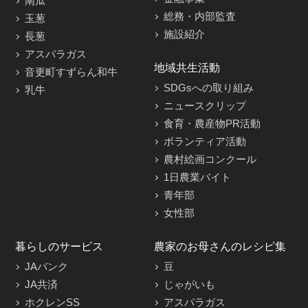
南瓜
総務・内部監査
玉葱
施設紹介
長葱
アスパラガス
地域共生活動
音更町すずらん和牛
SDGsへの取り組み
乳牛
ニュースクリップ
食育・農産物PR活動
ボランティア活動
農村絵画コンクール
1日農業バイト
青年部
女性部
暮らしのサービス
農家のお母さんのレシピ集
JAバンク
豆
JA共済
じゃがいも
ホクレンSS
アスパラガス