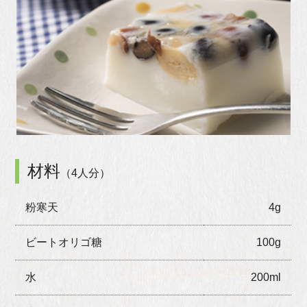
材料
（4人分）
粉寒天
4g
ビートオリゴ糖
100g
水
200ml