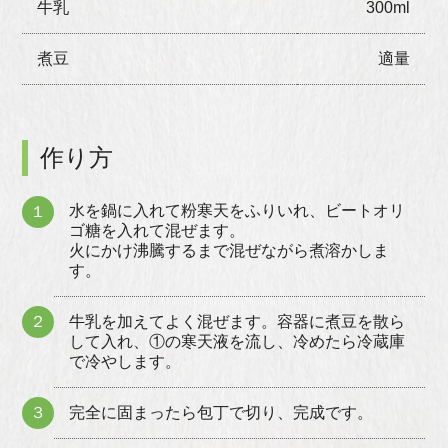
牛乳
300ml
煮豆
適量
作り方
水を鍋に入れて粉寒天をふりいれ、ビートオリ
１
ゴ糖を入れて混ぜます。
火にかけ沸騰するまで混ぜながら煮溶かしま
す。
２
牛乳を加えてよく混ぜます。容器に煮豆を散ら
して入れ、①の寒天液を流し、冷めたら冷蔵庫
で冷やします。
３
完全に固まったら包丁で切り、完成です。