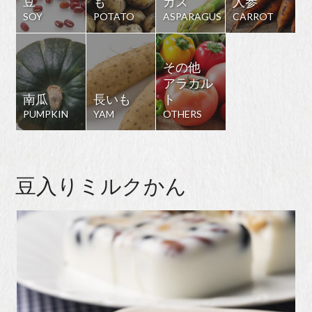
豆
も
ガス
人参
SOY
POTATO
ASPARAGUS
CARROT
その他
アラカル
南瓜
長いも
ト
PUMPKIN
YAM
OTHERS
豆入りミルクかん