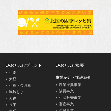
JAおとふけブランド
JAおとふけ概要
小麦
事業紹介・施設紹介
大豆
農業振興事業
小豆・金時豆
購買事業
馬鈴しょ
生産販売事業
人参
畜産事業
長芋
金融事業