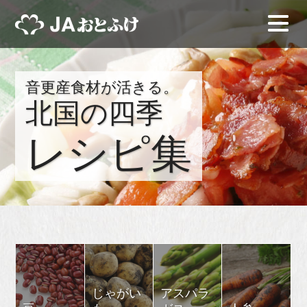
音更産食材が活きる。
北国の四季
レシピ集
じゃがい
アスパラ