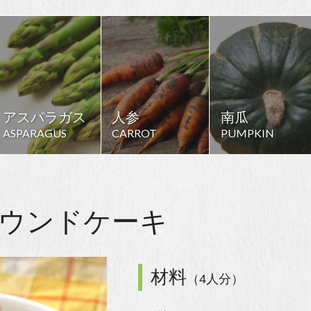
アスパラガス
人参
南瓜
ASPARAGUS
CARROT
PUMPKIN
ウンドケーキ
材料
（4人分）