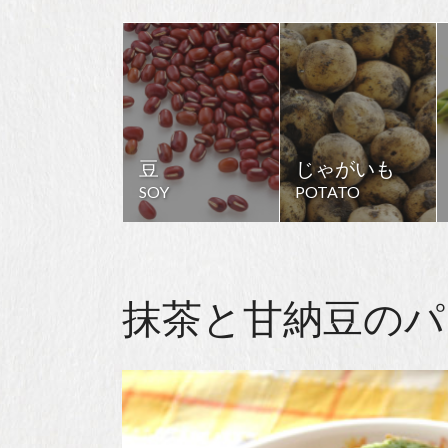
豆
じゃがいも
SOY
POTATO
抹茶と甘納豆のパ