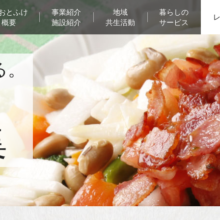
Aおとふけ
事業紹介
地域
暮らしの
概要
施設紹介
共生活動
サービス
る。
集