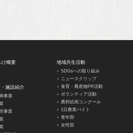
ふけ概要
地域共生活動
SDGsへの取り組み
ニュースクリップ
食育・農産物PR活動
介・施設紹介
ボランティア活動
興事業
農村絵画コンクール
業
1日農業バイト
売事業
青年部
業
女性部
業