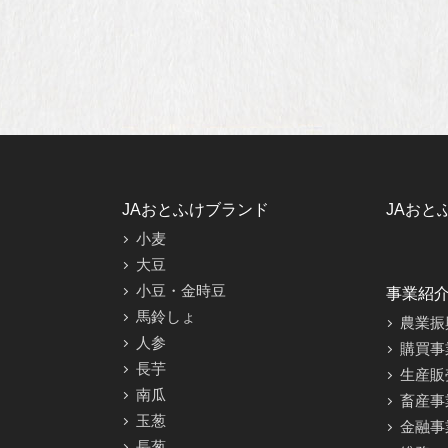
JAおとふけブランド
JAおと
小麦
大豆
小豆・金時豆
事業紹
馬鈴しょ
農業振
人参
購買事
長芋
生産販
南瓜
畜産事
玉葱
金融事
長葱