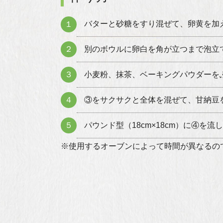
バターと砂糖をすり混ぜて、卵黄を加
１
２
別のボウルに卵白を角が立つまで泡立
３
小麦粉、抹茶、ベーキングパウダーを
４
③をサクサクと全体を混ぜて、甘納豆
５
パウンド型（18cm×18cm）に④を
※使用するオーブンによって時間が異なるの