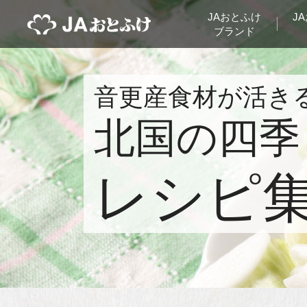
JAおとふけ
J
ブランド
音更産食材が活き
北国の四季
レシピ