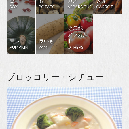
豆
も
ガス
人参
SOY
POTATO
ASPARAGUS
CARROT
その他
アラカル
南瓜
長いも
ト
PUMPKIN
YAM
OTHERS
ブロッコリー・シチュー