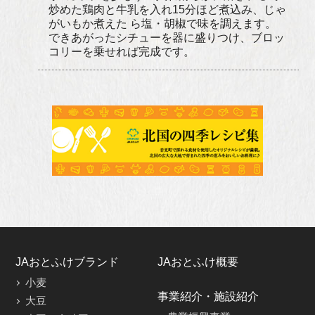
炒めた鶏肉と牛乳を入れ15分ほど煮込み、じゃ
がいもか煮えた ら塩・胡椒で味を調えます。
できあがったシチューを器に盛りつけ、ブロッ
コリーを乗せれば完成です。
JAおとふけブランド
JAおとふけ概要
小麦
事業紹介・施設紹介
大豆