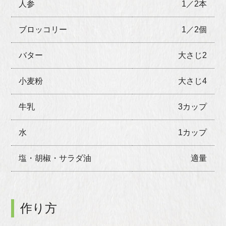
人参
1／2本
ブロッコリー
1／2個
バター
大さじ2
小麦粉
大さじ4
牛乳
3カップ
水
1カップ
塩・胡椒・サラダ油
適量
作り方