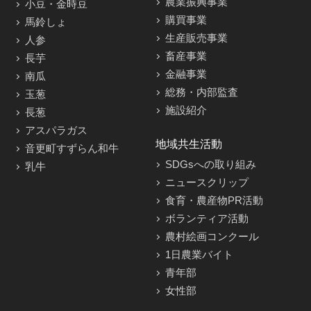
農業振興事業
小豆・金時豆
購買事業
馬鈴しょ
生産販売事業
人参
畜産事業
長芋
金融事業
南瓜
総務・内部監査
玉葱
施設紹介
長葱
アスパラガス
地域共生活動
音更町すずらん和牛
SDGsへの取り組み
乳牛
ニュースクリップ
食育・農産物PR活動
ボランティア活動
農村絵画コンクール
1日農業バイト
青年部
女性部