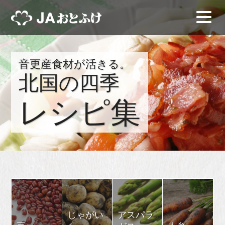
音更産食材が活きる。
北国の四季
レシピ集
じゃがい
アスパラ