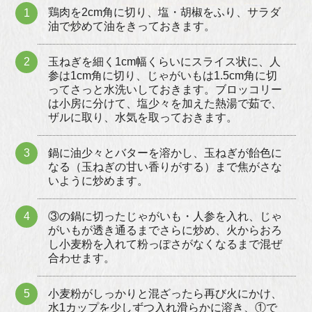
鶏肉を2cm角に切り、塩・胡椒をふり、サラダ
1
油で炒めて油をきっておきます。
2
玉ねぎを細く1cm幅くらいにスライス状に、人
参は1cm角に切り、じゃがいもは1.5cm角に切
ってさっと水洗いしておきます。ブロッコリー
は小房に分けて、塩少々を加えた熱湯で茹で、
ザルに取り、水気を取っておきます。
3
鍋に油少々とバターを溶かし、玉ねぎが飴色に
なる（玉ねぎの甘い香りがする）まで焦がさな
いように炒めます。
4
③の鍋に切ったじゃがいも・人参を入れ、じゃ
がいもが透き通るまでさらに炒め、火からおろ
し小麦粉を入れて粉っぽさがなくなるまで混ぜ
合わせます。
5
小麦粉がしっかりと混ざったら再び火にかけ、
水1カップを少しずつ入れ滑らかに溶き、①で