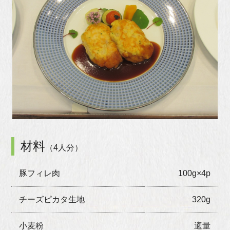
材料
（4人分）
豚フィレ肉
100g×4p
チーズピカタ生地
320g
小麦粉
適量