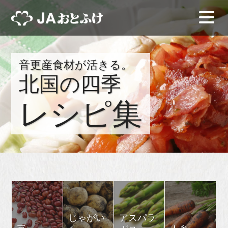
音更産食材が活きる。
北国の四季
レシピ集
じゃがい
アスパラ