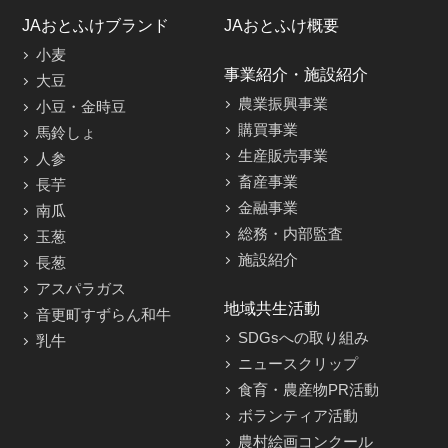
JAおとふけブランド
JAおとふけ概要
小麦
事業紹介・施設紹介
大豆
農業振興事業
小豆・金時豆
購買事業
馬鈴しょ
生産販売事業
人参
畜産事業
長芋
金融事業
南瓜
総務・内部監査
玉葱
施設紹介
長葱
アスパラガス
地域共生活動
音更町すずらん和牛
SDGsへの取り組み
乳牛
ニュースクリップ
食育・農産物PR活動
ボランティア活動
農村絵画コンクール