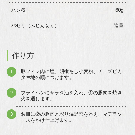
パン粉
60g
パセリ（みじん切り）
適量
作り方
豚フィレ肉に塩、胡椒をし小麦粉、チーズピカ
１
タ生地の順につけます。
２
フライパンにサラダ油を入れ、①の豚肉を焼き
火を通します。
３
お皿に②の豚肉と彩り温野菜を添え、マデラソ
ースをかけ仕上げます。