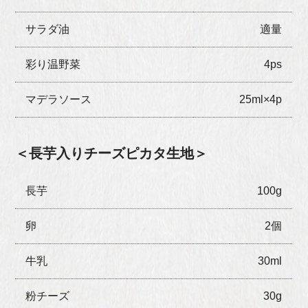
サラダ油
適量
彩り温野菜
4ps
マデラソース
25ml×4p
＜長芋入りチーズピカタ生地＞
長芋
100g
卵
2個
牛乳
30ml
粉チーズ
30g