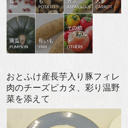
豆
も
ガス
人参
SOY
POTATO
ASPARAGUS
CARROT
その他
アラカル
南瓜
長いも
ト
PUMPKIN
YAM
OTHERS
おとふけ産長芋入り豚フィレ
肉のチーズピカタ、彩り温野
菜を添えて