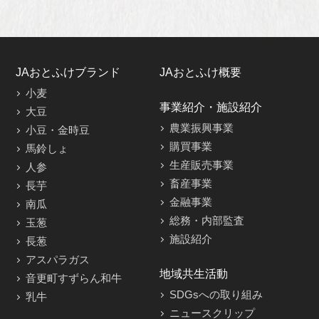
JAおとふけブランド
JAおとふけ概要
小麦
事業紹介・施設紹介
大豆
農業振興事業
小豆・金時豆
購買事業
馬鈴しょ
生産販売事業
人参
畜産事業
長芋
金融事業
南瓜
総務・内部監査
玉葱
施設紹介
長葱
アスパラガス
地域共生活動
音更町すずらん和牛
SDGsへの取り組み
乳牛
ニュースクリップ