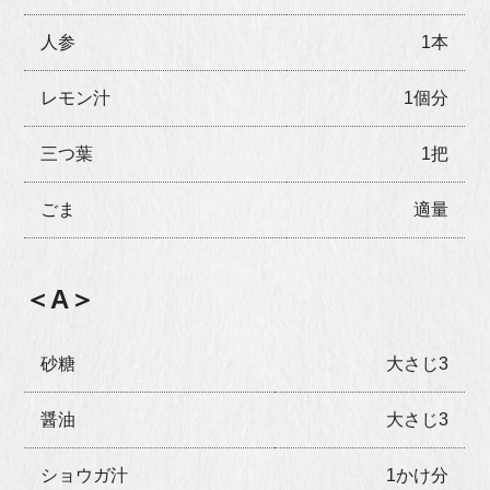
人参
1本
レモン汁
1個分
三つ葉
1把
ごま
適量
＜A＞
砂糖
大さじ3
醤油
大さじ3
ショウガ汁
1かけ分