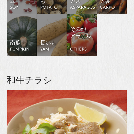
豆
も
ガス
人参
SOY
POTATO
ASPARAGUS
CARROT
その他
アラカル
南瓜
長いも
ト
PUMPKIN
YAM
OTHERS
和牛チラシ