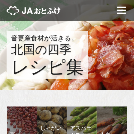
音更産食材が活きる。
北国の四季
レシピ集
じゃがい
アスパラ