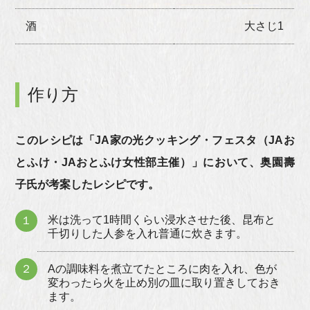
酒
大さじ1
作り方
このレシピは「JA家の光クッキング・フェスタ（JAお
とふけ・JAおとふけ女性部主催）」において、奥園壽
子氏が考案したレシピです。
米は洗って1時間くらい浸水させた後、昆布と
１
千切りした人参を入れ普通に炊きます。
２
Aの調味料を煮立てたところに肉を入れ、色が
変わったら火を止め別の皿に取り置きしておき
ます。