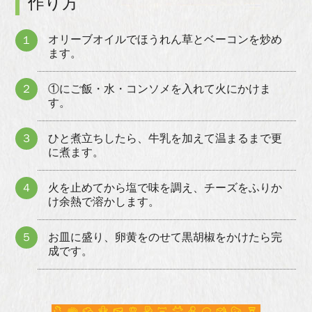
作り方
オリーブオイルでほうれん草とベーコンを炒め
１
ます。
２
①にご飯・水・コンソメを入れて火にかけま
す。
３
ひと煮立ちしたら、牛乳を加えて温まるまで更
に煮ます。
４
火を止めてから塩で味を調え、チーズをふりか
け余熱で溶かします。
５
お皿に盛り、卵黄をのせて黒胡椒をかけたら完
成です。