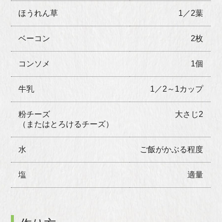
ほうれん草
1／2葉
ベーコン
2枚
コンソメ
1個
牛乳
1／2～1カップ
粉チーズ
大さじ2
（またはとろけるチーズ）
水
ご飯がかぶる程度
塩
適量