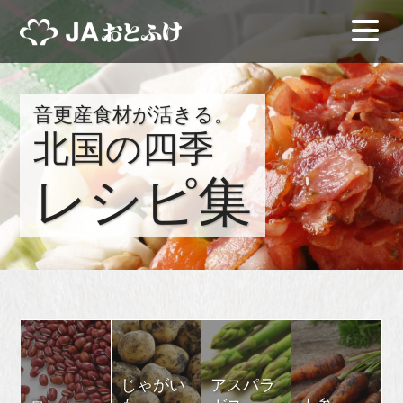
音更産食材が活きる。
北国の四季
レシピ集
じゃがい
アスパラ