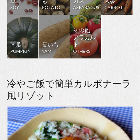
豆
も
ガス
人参
SOY
POTATO
ASPARAGUS
CARROT
その他
アラカル
南瓜
長いも
ト
PUMPKIN
YAM
OTHERS
冷やご飯で簡単カルボナーラ
風リゾット