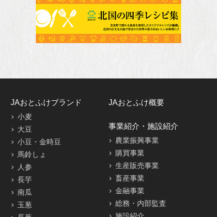
JAおとふけブランド
JAおとふけ概要
小麦
事業紹介・施設紹介
大豆
農業振興事業
小豆・金時豆
購買事業
馬鈴しょ
生産販売事業
人参
畜産事業
長芋
金融事業
南瓜
総務・内部監査
玉葱
施設紹介