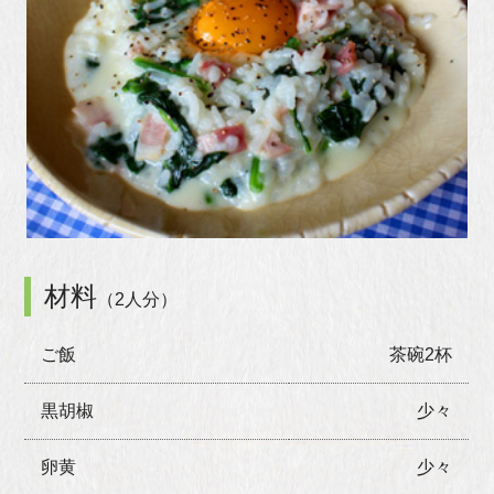
材料
（2人分）
ご飯
茶碗2杯
黒胡椒
少々
卵黄
少々