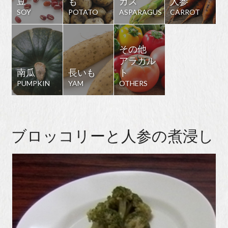
豆
も
ガス
人参
SOY
POTATO
ASPARAGUS
CARROT
その他
アラカル
南瓜
長いも
ト
PUMPKIN
YAM
OTHERS
ブロッコリーと人参の煮浸し