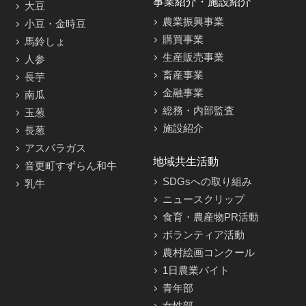
事業紹介・施設紹介
大豆
農業振興事業
小豆・金時豆
購買事業
馬鈴しょ
生産販売事業
人参
畜産事業
長芋
金融事業
南瓜
総務・内部監査
玉葱
施設紹介
長葱
アスパラガス
地域共生活動
音更町すずらん和牛
SDGsへの取り組み
乳牛
ニュースクリップ
食育・農産物PR活動
ボランティア活動
農村絵画コンクール
1日農業バイト
青年部
女性部