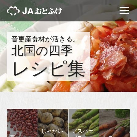
音更産食材が活きる。
北国の四季
レシピ集
じゃがい
アスパラ