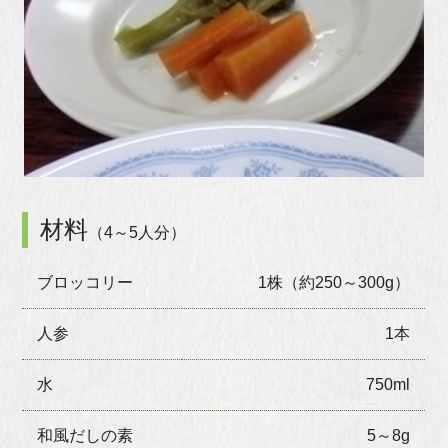
材料
（4～5人分）
ブロッコリー
1株（約250～300g）
人参
1本
水
750ml
和風だしの素
5～8g