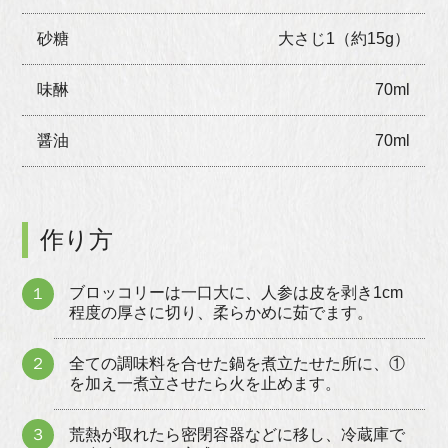
砂糖
大さじ1（約15g）
味醂
70ml
醤油
70ml
作り方
ブロッコリーは一口大に、人参は皮を剥き1cm
１
程度の厚さに切り、柔らかめに茹でます。
２
全ての調味料を合せた鍋を煮立たせた所に、①
を加え一煮立させたら火を止めます。
３
荒熱が取れたら密閉容器などに移し、冷蔵庫で