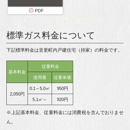
標準ガス料金について
下記標準料金は音更町内戸建住宅（持家）の料金です。
従量料金
基本料金
使用量
従量単価
0.1～5.0㎥
950円
2,050円
5.1㎥～
920円
※上記基本料金、従量料金には消費税を含んでおりませ
ん。