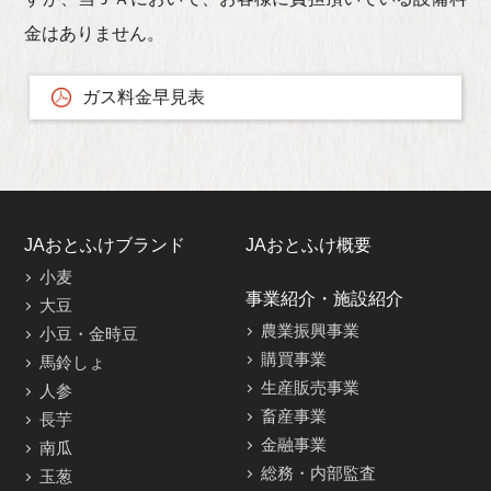
金はありません。
ガス料金早見表
JAおとふけブランド
JAおとふけ概要
小麦
事業紹介・施設紹介
大豆
農業振興事業
小豆・金時豆
購買事業
馬鈴しょ
生産販売事業
人参
畜産事業
長芋
金融事業
南瓜
総務・内部監査
玉葱