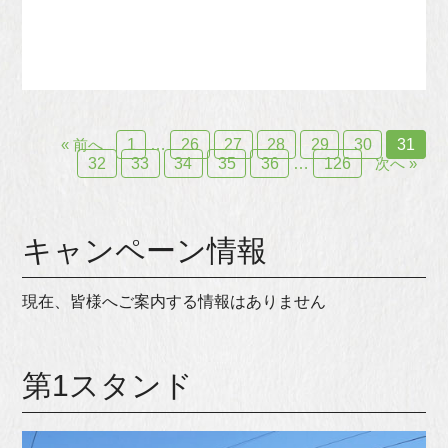
« 前へ
1
…
26
27
28
29
30
31
32
33
34
35
36
…
126
次へ »
キャンペーン情報
現在、皆様へご案内する情報はありません
第1スタンド