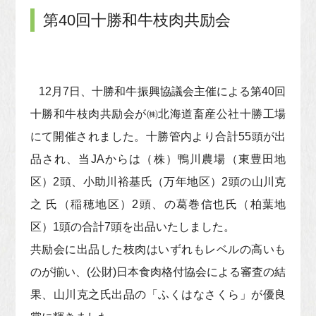
第40回十勝和牛枝肉共励会
12月7日、十勝和牛振興協議会主催による第40回
十勝和牛枝肉共励会が㈱北海道畜産公社十勝工場
にて開催されました。十勝管内より合計55頭が出
品され、当JAからは（株）鴨川農場（東豊田地
区）2頭、小助川裕基氏（万年地区）2頭の山川克
之 氏（稲穂地区）2頭、の葛巻信也氏（柏葉地
区）1頭の合計7頭を出品いたしました。
共励会に出品した枝肉はいずれもレベルの高いも
のが揃い、(公財)日本食肉格付協会による審査の結
果、山川克之氏出品の「ふくはなさくら」が優良