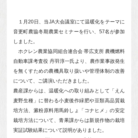
１月20日、当JA大会議室にて温暖化をテーマに
音更町農協冬期農業セミナーを行い、57名が参加
しました。
ホクレン農業協同組合連合会 帯広支所 農機燃料
自動車課考査役 丹羽淳一氏より、農作業事故発生
を無くすための農機具取り扱いや管理体制の改善
について、ご講演いただきました。
農産課からは、温暖化への取り組みとして「えん
麦野生種」に替わる小麦後作緑肥や豆類高品質栽
培方法、澱粉原料用馬鈴しょ「コナヒメ」の安定
栽培方法について、青果課からは新規作物の栽培
実証試験結果について説明がありました。