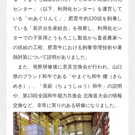
センター」（以下、利用化センター）を運営して
いる「㈱あぐりんく」、肥育牛約120頭を飼養し
ている「長沢台生産組合」を視察し、利用化セン
ターでの子実用とうもろこし製造から畜産農家へ
の供給の工程、肥育牛における飼養管理技術や暑
熱対策について説明がありました。
また、視察研修後に意見交換会が行われ、山口
県のブランド和牛である「やまぐち和牛 燦（きら
めき）」、「長萩（ちょうしゅう）和牛」の説明
や、第13回全国和牛能力共進会 北海道大会の情報
交換など、非常に実りのある研修になりました。