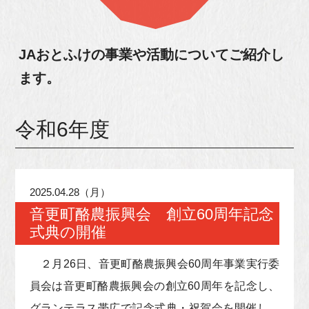
JAおとふけの事業や活動について
ご紹介し
ます。
令和6年度
2025.04.28（月）
音更町酪農振興会 創立60周年記念
式典の開催
２月26日、音更町酪農振興会60周年事業実行委
員会は音更町酪農振興会の創立60周年を記念し、
グランテラス帯広で記念式典・祝賀会を開催し、