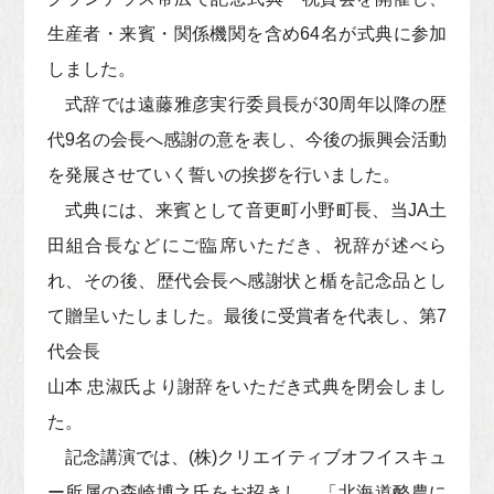
生産者・来賓・関係機関を含め64名が式典に参加
しました。
式辞では遠藤雅彦実行委員長が30周年以降の歴
代9名の会長へ感謝の意を表し、今後の振興会活動
を発展させていく誓いの挨拶を行いました。
式典には、来賓として音更町小野町長、当JA土
田組合長などにご臨席いただき、祝辞が述べら
れ、その後、歴代会長へ感謝状と楯を記念品とし
て贈呈いたしました。最後に受賞者を代表し、第7
代会長
山本 忠淑氏より謝辞をいただき式典を閉会しまし
た。
記念講演では、(株)クリエイティブオフイスキュ
ー所属の森崎博之氏をお招きし、「北海道酪農に