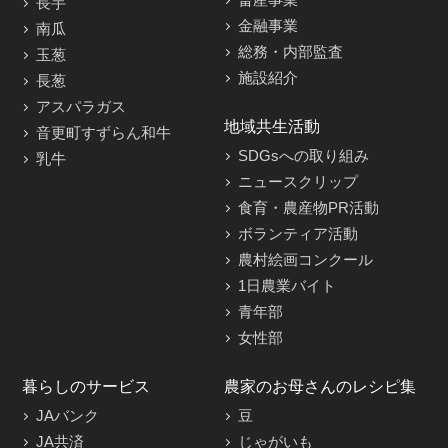
長芋
金融事業
南瓜
総務・内部監査
玉葱
施設紹介
長葱
アスパラガス
地域共生活動
音更町すずらん和牛
SDGsへの取り組み
乳牛
ニュースクリップ
食育・農産物PR活動
ボランティア活動
農村絵画コンクール
1日農業バイト
青年部
女性部
暮らしのサービス
農家のお母さんのレシピ集
JAバンク
豆
JA共済
じゃがいも