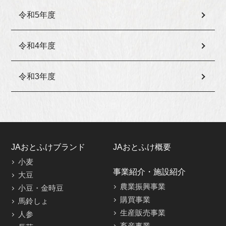
令和5年度
令和4年度
令和3年度
JAおとふけブランド
JAおとふけ概要
小麦
事業紹介・施設紹介
大豆
農業振興事業
小豆・金時豆
購買事業
馬鈴しょ
生産販売事業
人参
畜産事業