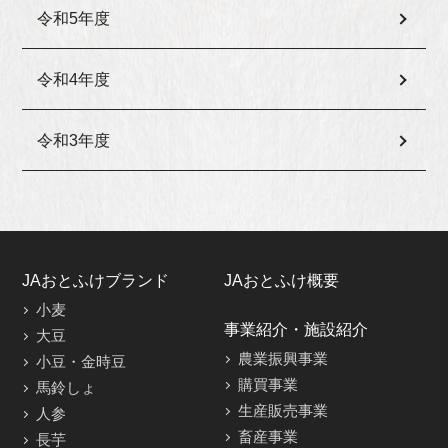
令和5年度
令和4年度
令和3年度
JAおとふけブランド
JAおとふけ概要
小麦
事業紹介・施設紹介
大豆
農業振興事業
小豆・金時豆
購買事業
馬鈴しょ
生産販売事業
人参
畜産事業
長芋