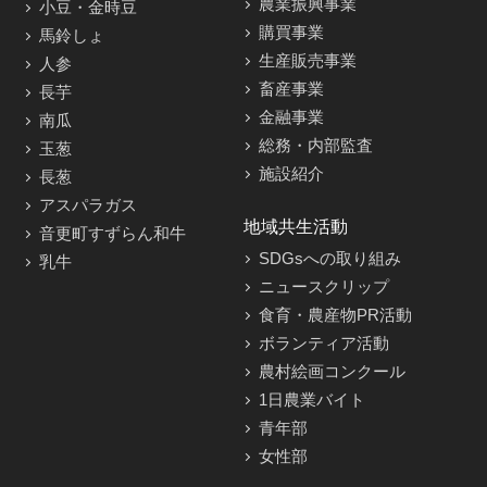
農業振興事業
小豆・金時豆
購買事業
馬鈴しょ
生産販売事業
人参
畜産事業
長芋
金融事業
南瓜
総務・内部監査
玉葱
施設紹介
長葱
アスパラガス
地域共生活動
音更町すずらん和牛
SDGsへの取り組み
乳牛
ニュースクリップ
食育・農産物PR活動
ボランティア活動
農村絵画コンクール
1日農業バイト
青年部
女性部