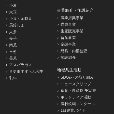
小麦
事業紹介・施設紹介
大豆
農業振興事業
小豆・金時豆
購買事業
馬鈴しょ
生産販売事業
人参
畜産事業
長芋
金融事業
南瓜
総務・内部監査
玉葱
施設紹介
長葱
アスパラガス
地域共生活動
音更町すずらん和牛
SDGsへの取り組み
乳牛
ニュースクリップ
食育・農産物PR活動
ボランティア活動
農村絵画コンクール
1日農業バイト