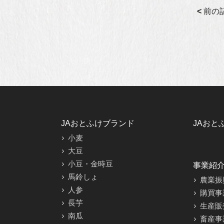
<
前の
JAおとふけブランド
JAおと
小麦
大豆
小豆・金時豆
事業紹
馬鈴しょ
農業振
人参
購買事
長芋
生産販
南瓜
畜産事