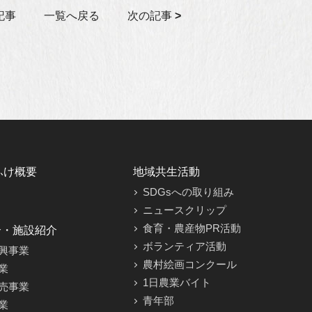
記事
一覧へ戻る
次の記事
>
ふけ概要
地域共生活動
SDGsへの取り組み
ニュースクリップ
食育・農産物PR活動
介・施設紹介
ボランティア活動
興事業
農村絵画コンクール
業
1日農業バイト
売事業
青年部
業