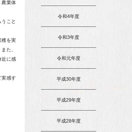
く農業体
令和4年度
らうこと
令和3年度
収穫を実
。また、
令和元年度
身近に感
て実感す
平成30年度
平成29年度
平成28年度