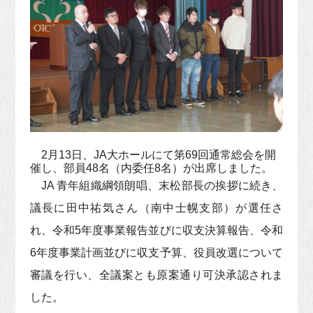
2月13日、JA大ホールにて第69回通常総会を開
催し、部員48名（内委任8名）が出席しました。
JA 青年組織綱領朗唱、末松部長の挨拶に続き、
議長に田中祐気さん（南中士幌支部）が選任さ
れ、令和5年度事業報告並びに収支決算報告、令和
6年度事業計画並びに収支予算、役員改選について
審議を行い、全議案とも原案通り可決承認されま
した。