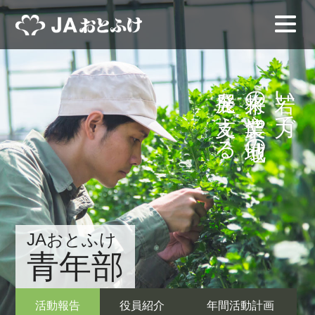
発展を支える
将来の農業や地域の
若い力で
JAおとふけ
青年部
活動報告
役員紹介
年間活動計画