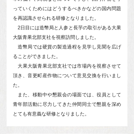
っていくためにはどうするべきかなどの国内問題
を再認識させられる研修となりました。
2日目には造幣局と人参と長芋の取引がある大果
大阪青果北部支社を視察訪問しました。
造幣局では硬貨の製造過程を見学し見聞を広げ
ることができました。
大果大阪青果北部支社では市場内を視察させて
頂き、音更町産作物について意見交換を行いまし
た。
また、移動中や懇親会の場面では、役員として
青年部活動に尽力してきた仲間同士で懇親を深め
とても有意義な研修となりました。