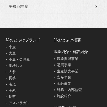
平成28年度
JAおとふけブランド
JAおとふけ概要
小麦
事業紹介・施設紹介
大豆
農業振興事業
小豆・金時豆
購買事業
馬鈴しょ
生産販売事業
人参
畜産事業
長芋
金融事業
南瓜
総務・内部監査
玉葱
施設紹介
長葱
アスパラガス