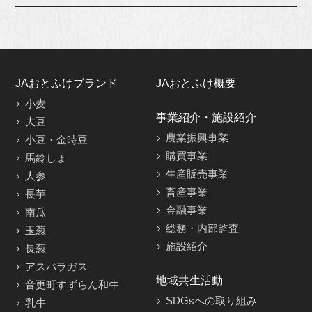
JAおとふけブランド
JAおとふけ概要
小麦
事業紹介・施設紹介
大豆
農業振興事業
小豆・金時豆
購買事業
馬鈴しょ
生産販売事業
人参
畜産事業
長芋
金融事業
南瓜
総務・内部監査
玉葱
施設紹介
長葱
アスパラガス
地域共生活動
音更町すずらん和牛
SDGsへの取り組み
乳牛