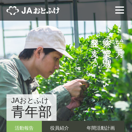
発展を支える
将来の農業や地域の
若い力で
JAおとふけ
青年部
活動報告
役員紹介
年間活動計画