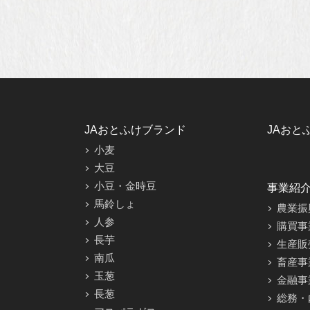
JAおとふけブランド
JAおと
小麦
大豆
小豆・金時豆
事業紹
馬鈴しょ
農業振
人参
購買事
長芋
生産販
南瓜
畜産事
玉葱
金融事
長葱
総務・