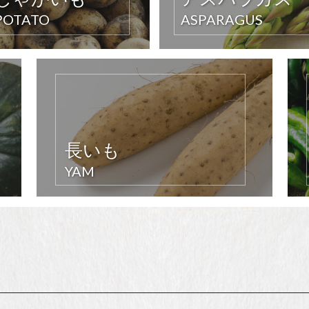
POTATO
ASPARAGUS
長いも
YAM