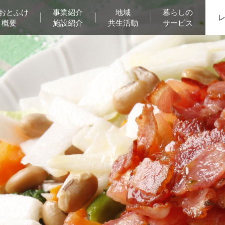
Aおとふけ
事業紹介
地域
暮らしの
概要
施設紹介
共生活動
サービス