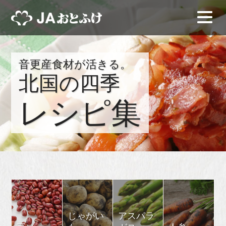
音更産食材が活きる。
北国の四季
レシピ集
じゃがい
アスパラ