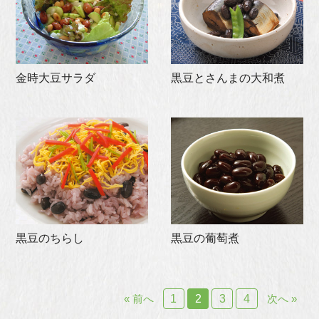
金時大豆サラダ
黒豆とさんまの大和煮
黒豆のちらし
黒豆の葡萄煮
« 前へ
1
2
3
4
次へ »