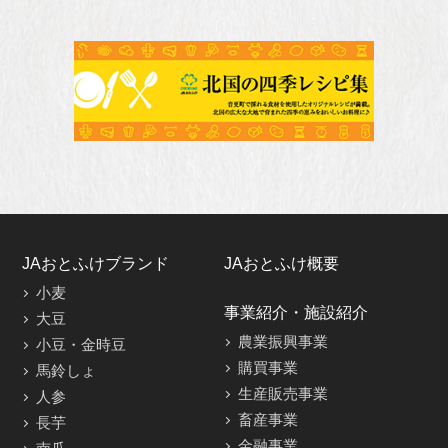
JAおとふけブランド
JAおとふけ概要
小麦
事業紹介・施設紹介
大豆
農業振興事業
小豆・金時豆
購買事業
馬鈴しょ
生産販売事業
人参
畜産事業
長芋
金融事業