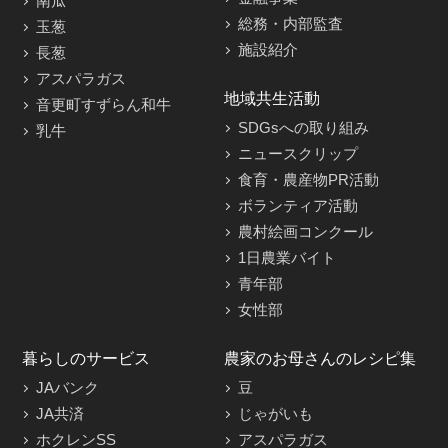
南瓜
総務・内部監査
玉葱
施設紹介
長葱
アスパラガス
地域共生活動
音更町すずらん和牛
SDGsへの取り組み
乳牛
ニュースクリップ
食育・農産物PR活動
ボランティア活動
農村絵画コンクール
1日農業バイト
青年部
女性部
暮らしのサービス
農家のお母さんのレシピ集
JAバンク
豆
JA共済
じゃがいも
ホクレンSS
アスパラガス