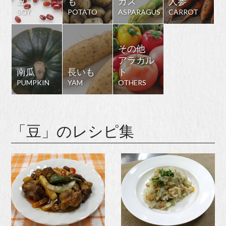
豆
も
ガス
人参
SOY
POTATO
ASPARAGUS
CARROT
その他
アラカル
南瓜
長いも
ト
PUMPKIN
YAM
OTHERS
「豆」のレシピ集